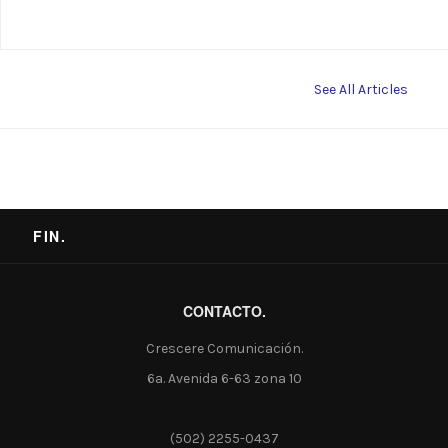
See All Articles
FIN.
CONTACTO.
Crescere Comunicación.
6a. Avenida 6-63 zona 10
(502) 2255-0437